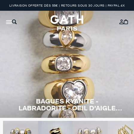
LIVRAISON OFFERTE DÈS 55€ | RETOURS SOUS 30 JOURS | PAYPAL 4X
BAGUES KYANITE -
LABRADORITE - OEIL D’AIGLE
BLEU