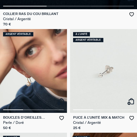
GÉNÉRATION AGATHA
COLLIER RAS DU COU BRILLANT
Cristal / Argenté
SUR LA PEAU
70 €
ARGENT VÉRITABLE
À L'UNITÉ
ARGENT VÉRITABLE
BOUCLES D'OREILLES
PUCE À L'UNITÉ MIX & MATCH
PENDANTES PEARLY
Perle / Doré
Cristal / Argenté
50 €
25 €