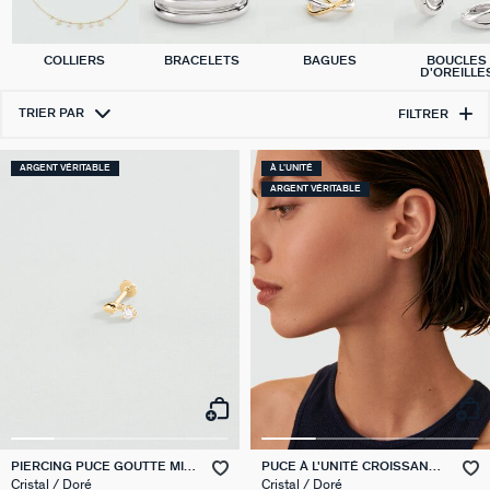
COLLIERS
BRACELETS
BAGUES
BOUCLES
D'OREILLE
TRIER PAR
FILTRER
ARGENT VÉRITABLE
À L'UNITÉ
ARGENT VÉRITABLE
PIERCING PUCE GOUTTE MIX
PUCE À L'UNITÉ CROISSANT
& MATCH
MIX & MATCH
Cristal / Doré
Cristal / Doré