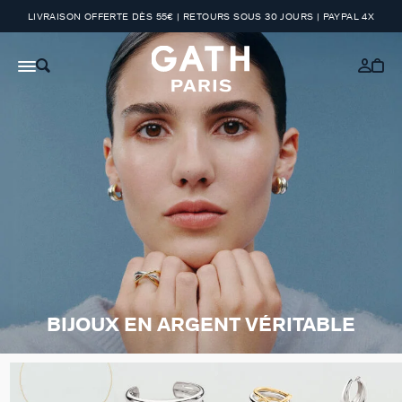
LIVRAISON OFFERTE DÈS 55€ | RETOURS SOUS 30 JOURS | PAYPAL 4X
BIJOUX EN ARGENT VÉRITABLE