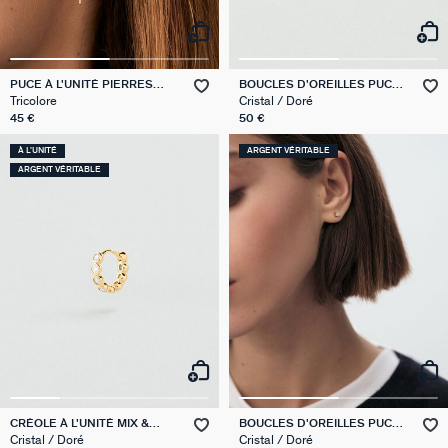
PUCE À L'UNITÉ PIERRES
BOUCLES D'OREILLES PUCES
NATURELLES MIX & MATCH
RONDOU
Tricolore
Cristal / Doré
45 €
50 €
À L'UNITÉ
ARGENT VÉRITABLE
ARGENT VÉRITABLE
CRÉOLE À L'UNITÉ MIX &
BOUCLES D'OREILLES PUCES
MATCH
SOL
Cristal / Doré
Cristal / Doré