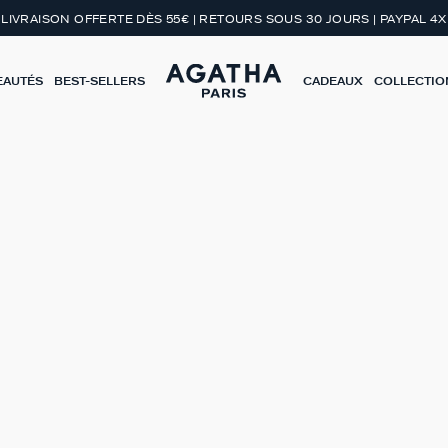
LIVRAISON OFFERTE DÈS 55€ | RETOURS SOUS 30 JOURS | PAYPAL 4X
EAUTÉS
BEST-SELLERS
CADEAUX
COLLECTIO