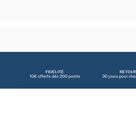
FIDÉLITÉ
RETOU
10€ offerts dés 200 points
30 jours pour cha
PIERCING CRÉOLE MIX & MATCH
Cristal / Argenté
25 €
TROUVER UNE BOUTIQUE
AGATHA
NOTRE HISTOIRE
MY AGATHA CLUB
PARRAINER UN AMI