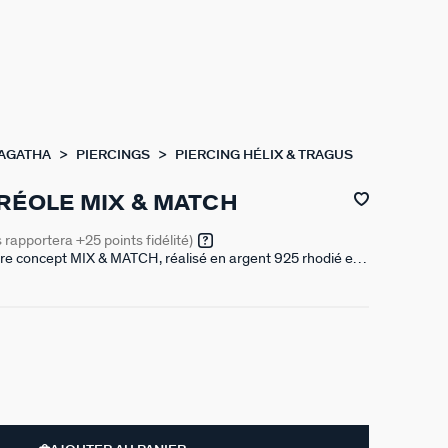
 AGATHA
PIERCINGS
PIERCING HÉLIX & TRAGUS
RÉOLE MIX & MATCH
s rapportera
+25
points fidélité)
re concept MIX & MATCH, réalisé en argent 925 rhodié et
nium. Ce modèle peut être porté sur le lobe, l'hélix ou le
r mieux les mixer et les accumuler.