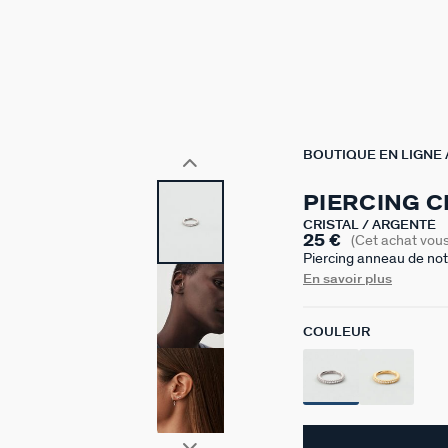
BOUTIQUE EN LIGNE
PIERCING C
CRISTAL / ARGENTÉ
25 €
(Cet achat vou
Piercing anneau de not
pavée d'oxydes de zirco
En savoir plus
tragus. Vendu seul, pou
COULEUR