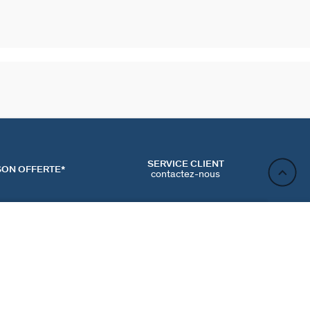
SERVICE CLIENT
SON OFFERTE*
contactez-nous
AJOUTER AU PANIER
ACT
NEWSLETTER
CONTACTER
MʼINSCRIRE
RENCES COOKIES