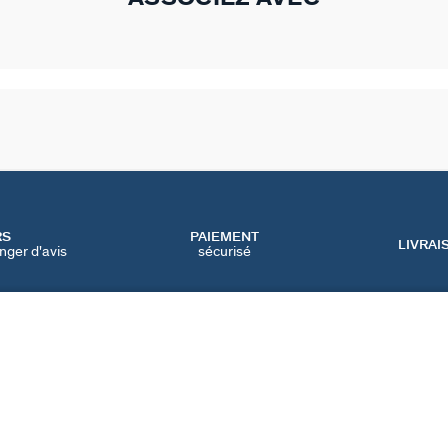
RS
PAIEMENT
LIVRAI
nger d'avis
sécurisé
SERVICES
CATEGORIES
CONT
NOS SERVICES EN LIGNE
BIJOUX FÊTE DES MÈRES
NOUS 
NOS SERVICES EN
BIJOUX BLACK FRIDAY
FAQ
MAGASIN
BIJOUX SOLDES
PRÉFÉ