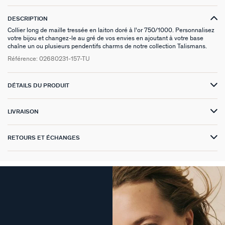
VICTOIRE
DESCRIPTION
Collier long de maille tressée en laiton doré à l'or 750/1000. Personnalisez
votre bijou et changez-le au gré de vos envies en ajoutant à votre base
GÉNÉRATION AGATHA
chaîne un ou plusieurs pendentifs charms de notre collection Talismans.
Référence:
02680231-157-TU
SUR LA PEAU
DÉTAILS DU PRODUIT
LIVRAISON
RETOURS ET ÉCHANGES