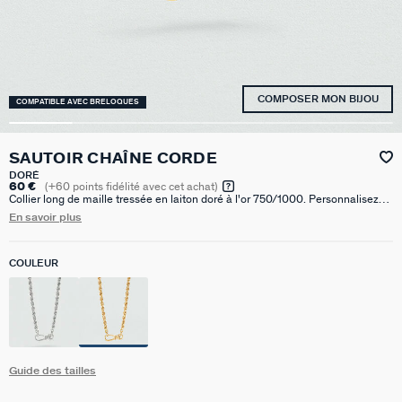
COMPOSER MON BIJOU
COMPATIBLE AVEC BRELOQUES
SAUTOIR CHAÎNE CORDE
DORÉ
60 €
(
+60
points fidélité avec cet achat)
Collier long de maille tressée en laiton doré à l'or 750/1000. Personnalisez
votre bijou et changez-le au gré de vos envies en ajoutant à votre base
En savoir plus
chaîne un ou plusieurs pendentifs charms de notre collection Talismans.
COULEUR
Guide des tailles