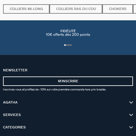
COLLIERS MI-LONG
COLLIERS RAS DU COU
CHOKERS
FIDÉLITÉ
10€ offerts dés 200 points
NEWSLETTER
MʼINSCRIRE
Inscrivez-vous et profitez de -10% sur votre première commande hors prix bradés.
AGATHA
SERVICES
CATEGORIES