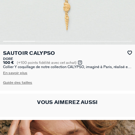
SAUTOIR CALYPSO
DORÉ
100 €
(
+100
points fidélité avec cet achat)
Collier Y coquillage de notre collection CALYPSO, imaginé à Paris, réalisé en
laiton doré à l'or 750/1000e - 18 carats. Cette collection revisite les motifs de
En savoir plus
la mer. Ce bijou mesure 400 mm auquel s’ajoute une rallonge de 50 mm
Guide des tailles
VOUS AIMEREZ AUSSI