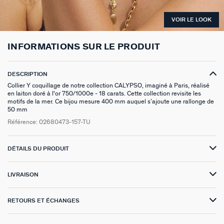
BOUCLES D'OREILLES À L'UNITÉ
SAUTOIRS
MANCHETTES
BAGUES ARGENTÉES
ZODIAQUE
SET DE 3
FOULARDS
ARGENT SIGNATURE
MY AGATHA CLUB
VOIR LE LOOK
BOUCLES D'OREILLES CLIPS
PENDENTIFS
BRACELETS À COMPOSER
CHEVALIÈRES
PAMPILLES CRÉOLES
PIERCINGS DORÉS
CEINTURES
MADELEINE
NOUS REJOINDRE
INFORMATIONS SUR LE PRODUIT
SET DE 3
COLLIERS DORÉS
MONTRES
BOUCLES D'OREILLES COMPATIBLES
PIERCINGS ARGENTÉS
PORTE CLÉS
TALISMANS
NOUS CONTACTER
DESCRIPTION
BOUCLES D'OREILLES ARGENTÉES
COLLIERS ARGENTÉS
CHAÎNES DE CHEVILLE
BRACELETS COMPATIBLES
NOS LOOKS
SACRE COEUR
FAQ
Collier Y coquillage de notre collection CALYPSO, imaginé à Paris, réalisé
en laiton doré à l'or 750/1000e - 18 carats. Cette collection revisite les
motifs de la mer. Ce bijou mesure 400 mm auquel s’ajoute une rallonge de
BOUCLES D'OREILLES DORÉES
COLLIERS À COMPOSER
BRACELETS DORÉS
COLLIERS COMPATIBLES
ODÉON
50 mm
Référence:
02680473-157-TU
EARCUFFS
BRACELETS ARGENTÉS
NOS LOOKS
CANDY
CRÉOLES À COMPOSER
VESTIAIRES
DÉTAILS DU PRODUIT
SAINT HONORÉ
LIVRAISON
PALAIS ROYAL
RETOURS ET ÉCHANGES
VICTOIRE