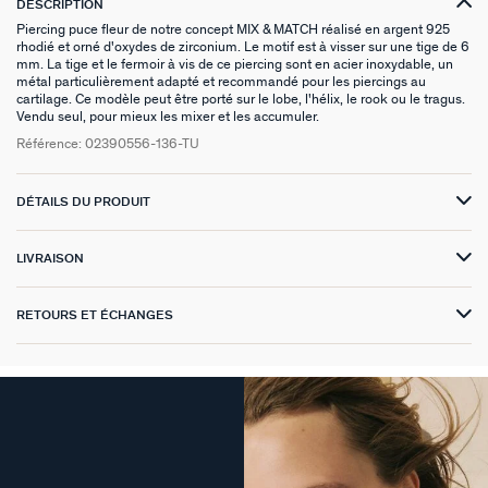
DESCRIPTION
Piercing puce fleur de notre concept MIX & MATCH réalisé en argent 925
VICTOIRE
rhodié et orné d'oxydes de zirconium. Le motif est à visser sur une tige de 6
mm. La tige et le fermoir à vis de ce piercing sont en acier inoxydable, un
métal particulièrement adapté et recommandé pour les piercings au
GÉNÉRATION AGATHA
cartilage. Ce modèle peut être porté sur le lobe, l'hélix, le rook ou le tragus.
Vendu seul, pour mieux les mixer et les accumuler.
SUR LA PEAU
Référence:
02390556-136-TU
DÉTAILS DU PRODUIT
LIVRAISON
RETOURS ET ÉCHANGES