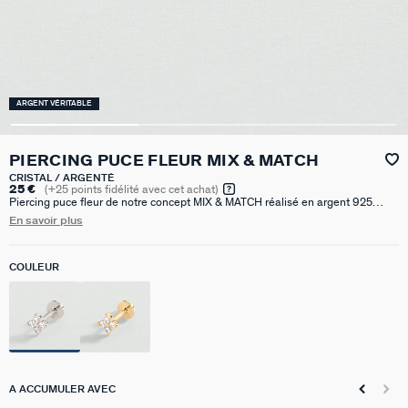
ARGENT VÉRITABLE
PIERCING PUCE FLEUR MIX & MATCH
CRISTAL / ARGENTÉ
25 €
(
+25
points fidélité avec cet achat)
Piercing puce fleur de notre concept MIX & MATCH réalisé en argent 925
rhodié et orné d'oxydes de zirconium. Le motif est à visser sur une tige de 6
En savoir plus
mm. La tige et le fermoir à vis de ce piercing sont en acier inoxydable, un
métal particulièrement adapté et recommandé pour les piercings au
cartilage. Ce modèle peut être porté sur le lobe, l'hélix, le rook ou le tragus.
COULEUR
Vendu seul, pour mieux les mixer et les accumuler.
A ACCUMULER AVEC