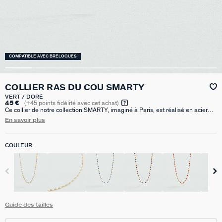
COMPATIBLE AVEC BRELOQUES
COLLIER RAS DU COU SMARTY
VERT / DORÉ
45 €
(
+45
points fidélité avec cet achat)
Ce collier de notre collection SMARTY, imaginé à Paris, est réalisé en acier
inoxydable doré à l’or fin avec de petites billes d’émail coloré. Il est disponible
En savoir plus
en couleur argenté/doré, turquoise, vert, bordeaux, noir, corail, bleu ou blanc.
Un bijou raffiné qui apporte une touche d’élégance à toutes vos tenues. Ce
bijou mesure 375 mm auquel s’ajoute une rallonge de 50 mm
COULEUR
Guide des tailles