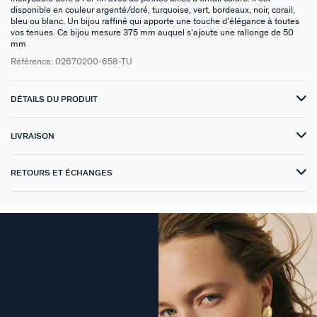
disponible en couleur argenté/doré, turquoise, vert, bordeaux, noir, corail,
bleu ou blanc. Un bijou raffiné qui apporte une touche d’élégance à toutes
VICTOIRE
vos tenues. Ce bijou mesure 375 mm auquel s’ajoute une rallonge de 50
mm
GÉNÉRATION AGATHA
Référence:
02670200-658-TU
SUR LA PEAU
DÉTAILS DU PRODUIT
LIVRAISON
RETOURS ET ÉCHANGES