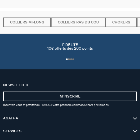
COLLIERS MI-LONG
COLLIERS RAS DU COU
CHOKERS
FIDÉLITÉ
10€ offerts dés 200 points
NEWSLETTER
MʼINSCRIRE
Inscrivez-vous et profitez de -10% sur votre première commande hors prix bradés.
AGATHA
SERVICES