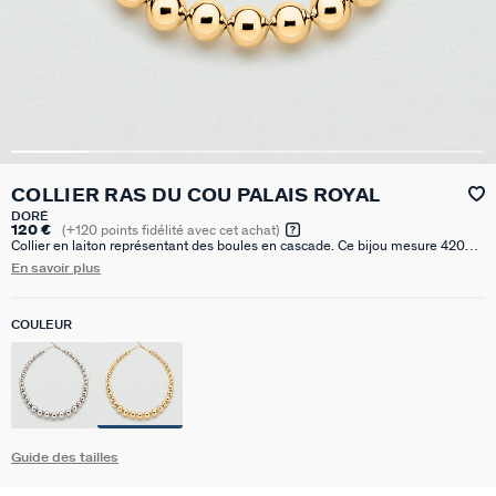
COLLIER RAS DU COU PALAIS ROYAL
DORÉ
120 €
(
+120
points fidélité avec cet achat)
Collier en laiton représentant des boules en cascade. Ce bijou mesure 420
mm auquel s’ajoute une rallonge de 50 mm
En savoir plus
COULEUR
Guide des tailles