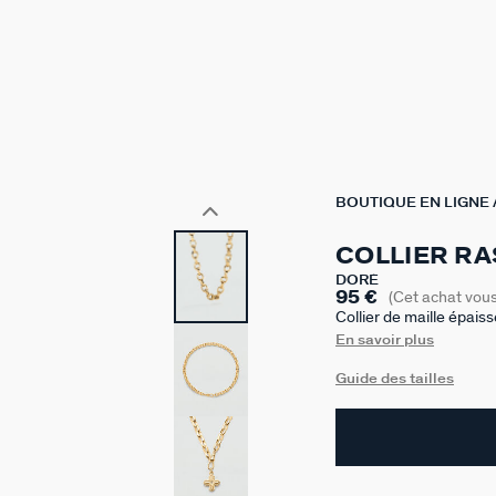
BOUTIQUE EN LIGNE
COLLIER RA
DORÉ
95 €
(Cet achat vou
Collier de maille épais
votre bijou et changez-
En savoir plus
ou plusieurs pendentif
Guide des tailles