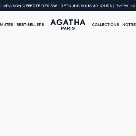
LIVRAISON OFFERTE DÈS 55€ | RETOURS SOUS 30 JOURS | PAYPAL 4X
EAUTÉS
BEST-SELLERS
COLLECTIONS
NOTRE