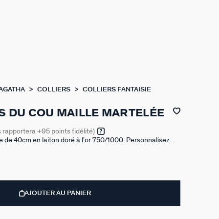
 AGATHA
COLLIERS
COLLIERS FANTAISIE
S DU COU MAILLE MARTELÉE
s rapportera
+95
points fidélité)
se de 40cm en laiton doré à l'or 750/1000. Personnalisez
le au gré de vos envies en ajoutant à votre base chaîne un
s charms de notre collection Talismans.
AJOUTER AU PANIER