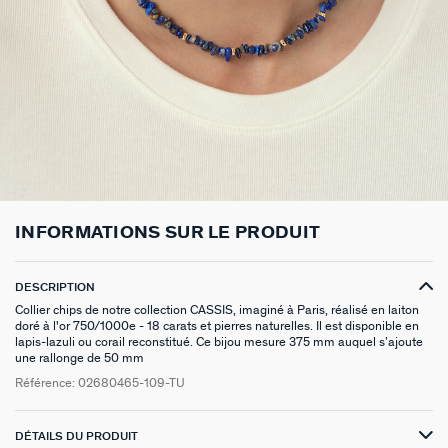
BOUCLES D'OREILLES À L'UNITÉ
SAUTOIRS
MANCHETTES
BAGUES ARGENTÉES
ZODIAQUE
PIERCING HÉLIX & TRAGUS
FOULARDS
ARGENT SIGNATURE
MY AGATHA CLUB
BOUCLES D'OREILLES CLIPS
PENDENTIFS
BRACELETS À COMPOSER
CHEVALIÈRES
PAMPILLES CRÉOLES
PIERCINGS DORÉS
CEINTURES
MADELEINE
NOUS REJOINDRE
SET DE 3
COLLIERS DORÉS
MONTRES
BOUCLES D'OREILLES COMPATIBLES
PIERCINGS ARGENTÉS
PORTE CLÉS
TALISMANS
NOUS CONTACTER
BOUCLES D'OREILLES ARGENTÉES
COLLIERS ARGENTÉS
CHAÎNES DE CHEVILLE
BRACELETS COMPATIBLES
NOS LOOKS
SACRE COEUR
FAQ
BOUCLES D'OREILLES DORÉES
COLLIERS À COMPOSER
BRACELETS DORÉS
COLLIERS COMPATIBLES
ODÉON
INFORMATIONS SUR LE PRODUIT
EARCUFFS
BRACELETS ARGENTÉS
NOS LOOKS
CANDY
DESCRIPTION
CRÉOLES À COMPOSER
VESTIAIRES
Collier chips de notre collection CASSIS, imaginé à Paris, réalisé en laiton
doré à l'or 750/1000e - 18 carats et pierres naturelles. Il est disponible en
SAINT HONORÉ
lapis-lazuli ou corail reconstitué. Ce bijou mesure 375 mm auquel s’ajoute
une rallonge de 50 mm
Référence:
02680465-109-TU
PALAIS ROYAL
VICTOIRE
DÉTAILS DU PRODUIT