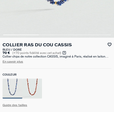
COLLIER RAS DU COU CASSIS
BLEU / DORÉ
70 €
(
+70
points fidélité avec cet achat)
Collier chips de notre collection CASSIS, imaginé à Paris, réalisé en laiton
doré à l'or 750/1000e - 18 carats et pierres naturelles. Il est disponible en
En savoir plus
lapis-lazuli ou corail reconstitué. Ce bijou mesure 375 mm auquel s’ajoute
une rallonge de 50 mm
COULEUR
Guide des tailles