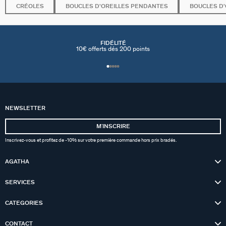
CRÉOLES
BOUCLES D'OREILLES PENDANTES
BOUCLES D'
FIDÉLITÉ
10€ offerts dés 200 points
NEWSLETTER
MʼINSCRIRE
Inscrivez-vous et profitez de -10% sur votre première commande hors prix bradés.
AGATHA
SERVICES
CATEGORIES
CONTACT