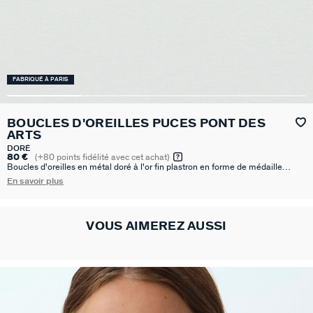
FABRIQUÉ À PARIS
BOUCLES D'OREILLES PUCES PONT DES
ARTS
DORÉ
80 €
(
+80
points fidélité avec cet achat)
Boucles d'oreilles en métal doré à l'or fin plastron en forme de médaille
symbolisant un cheval.
En savoir plus
VOUS AIMEREZ AUSSI