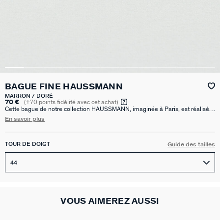
BAGUE FINE HAUSSMANN
MARRON / DORÉ
70 €
(
+70
points fidélité avec cet achat)
Cette bague de notre collection HAUSSMANN, imaginée à Paris, est réalisée
en laiton doré à l’or 750/1000e – 18 carats et ornée d’oxydes de
En savoir plus
zirconium.Cette bague reprend une collection archive d’Agatha, inspirée de
l’univers Art Déco. Sa texture striée et son look tendance sublimeront vos
tenues.
TOUR DE DOIGT
Guide des tailles
44
VOUS AIMEREZ AUSSI