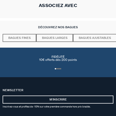
ASSOCIEZ AVEC
DÉCOUVREZ NOS BAGUES
BAGUES FINES
BAGUES LARGES
BAGUES AJUSTABLES
FIDÉLITÉ
10€ offerts dés 200 points
NEWSLETTER
MʼINSCRIRE
Inscrivez-vous et profitez de -10% sur votre première commande hors prix bradés.