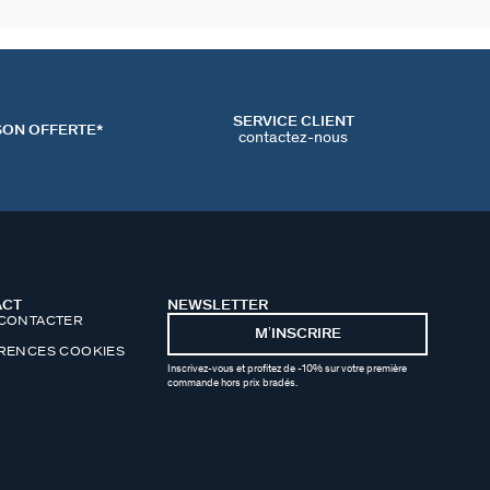
SERVICE CLIENT
SON OFFERTE*
contactez-nous
ACT
NEWSLETTER
CONTACTER
MʼINSCRIRE
RENCES COOKIES
Inscrivez-vous et profitez de -10% sur votre première
commande hors prix bradés.