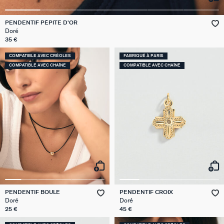
VICTOIRE
PENDENTIF PÉPITE D'OR
Doré
GÉNÉRATION AGATHA
35 €
COMPATIBLE AVEC CRÉOLES
FABRIQUÉ À PARIS
SUR LA PEAU
COMPATIBLE AVEC CHAÎNE
COMPATIBLE AVEC CHAÎNE
PENDENTIF BOULE
PENDENTIF CROIX
Doré
Doré
25 €
45 €