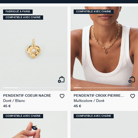
FABRIQUÉ À PARIS
COMPATIBLE AVEC CHAÎNE
COMPATIBLE AVEC CHAÎNE
PENDENTIF COEUR NACRE
PENDENTIF CROIX PIERRES
NATURELLES
Doré / Blanc
Multicolore / Doré
45 €
45 €
COMPATIBLE AVEC CHAÎNE
COMPATIBLE AVEC CHAÎNE