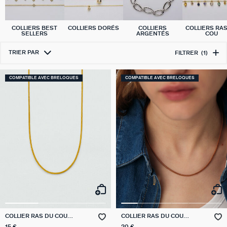
COLLIERS BEST
COLLIERS DORÉS
COLLIERS
COLLIERS RA
SELLERS
ARGENTÉS
COU
TRIER PAR
FILTRER
(1)
COMPATIBLE AVEC BRELOQUES
COMPATIBLE AVEC BRELOQUES
COLLIER RAS DU COU
COLLIER RAS DU COU
CORDON TALISMANS
TALISMANS
15 €
20 €