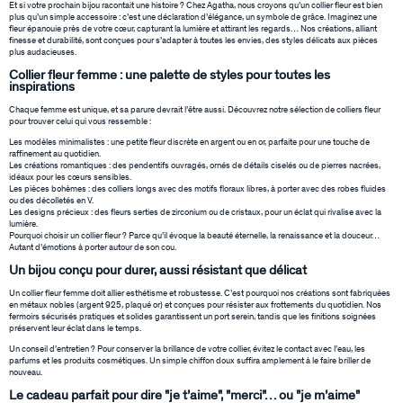
Et si votre prochain bijou racontait une histoire ? Chez Agatha, nous croyons qu’un collier fleur est bien
plus qu’un simple accessoire : c’est une déclaration d’élégance, un symbole de grâce. Imaginez une
fleur épanouie près de votre cœur, capturant la lumière et attirant les regards… Nos créations, alliant
finesse et durabilité, sont conçues pour s’adapter à toutes les envies, des styles délicats aux pièces
plus audacieuses.
Collier fleur femme : une palette de styles pour toutes les
inspirations
Chaque femme est unique, et sa parure devrait l’être aussi. Découvrez notre sélection de colliers fleur
pour trouver celui qui vous ressemble :
Les modèles minimalistes : une petite fleur discrète en argent ou en or, parfaite pour une touche de
raffinement au quotidien.
Les créations romantiques : des pendentifs ouvragés, ornés de détails ciselés ou de pierres nacrées,
idéaux pour les cœurs sensibles.
Les pièces bohèmes : des colliers longs avec des motifs floraux libres, à porter avec des robes fluides
ou des décolletés en V.
Les designs précieux : des fleurs serties de zirconium ou de cristaux, pour un éclat qui rivalise avec la
lumière.
Pourquoi choisir un collier fleur ? Parce qu’il évoque la beauté éternelle, la renaissance et la douceur…
Autant d’émotions à porter autour de son cou.
Un bijou conçu pour durer, aussi résistant que délicat
Un collier fleur femme doit allier esthétisme et robustesse. C’est pourquoi nos créations sont fabriquées
en métaux nobles (argent 925, plaqué or) et conçues pour résister aux frottements du quotidien. Nos
fermoirs sécurisés pratiques et solides garantissent un port serein, tandis que les finitions soignées
préservent leur éclat dans le temps.
Un conseil d’entretien ? Pour conserver la brillance de votre collier, évitez le contact avec l’eau, les
parfums et les produits cosmétiques. Un simple chiffon doux suffira amplement à le faire briller de
nouveau.
Le cadeau parfait pour dire "je t’aime", "merci"… ou "je m’aime"