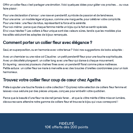
Offrir un collier fleur, c’est partager une émotion. Voici quelques idées pour gâter vos proches… ou vous
faire plaisir :
Pour une déclaration d’amour : une rose en pendentif, symbole de passion et de tendresse.
Pour une amie : un modèle léger et joyeux, comme une marguerite, pour célébrer votre complicité.
Pour une mère : une fleur de lotus, représentant la force et la sérénité.
Pour soi-même : parce que chaque femme mérite un bijou qui la fait se sentir spéciale.
Et si vous hésitez ? Les colliers à fleur unique sont des valeurs sûres, tandis que les modèles plus
travaillés séduiront les adeptes de bijoux remarqués.
Comment porter un collier fleur avec élégance ?
Seul, en superposition, ou en harmonie avec votre tenue ? Voici nos suggestions de looks adaptés :
Avec un chemisier ou une robe col Claudine : un petit pendentif fleur pour une touche sophistiquée.
Avec un décolleté plongeant : un collier long avec une fleur qui danse à chaque mouvement.
En layering : associez plusieurs chaînes fines avec un pendentif floral comme pièce maîtresse.
Petite astuce : un collier fleur se marie à merveille avec des boucles d’oreilles coordonnées pour un look
harmonieux.
Trouvez votre collier fleur coup de cœur chez Agatha
Prête à ajouter une touche florale à votre collection ? Explorez notre sélection de colliers fleur femme et
laissez-vous séduire par des pièces uniques, conçues pour embellir votre quotidien.
Parce que la beauté d’une fleur ne devrait jamais faner… et que la vôtre mérite d’être mise en lumière,
découvrez sans attendre notre gamme de colliers fleur et trouvez le bijou qui vous correspond !
FIDÉLITÉ
10€ offerts dés 200 points