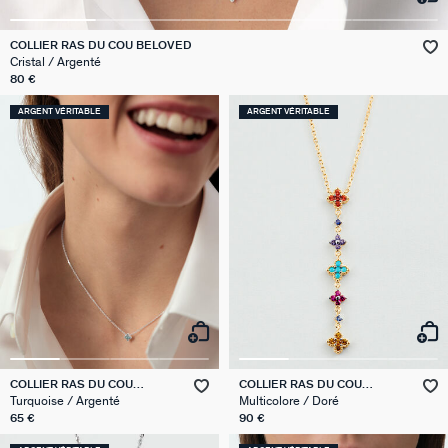
GÉNÉRATION AGATHA
COLLIER RAS DU COU BELOVED
Cristal / Argenté
SUR LA PEAU
80 €
ARGENT VÉRITABLE
ARGENT VÉRITABLE
COLLIER RAS DU COU
COLLIER RAS DU COU
BELOVED
BELOVED
Turquoise / Argenté
Multicolore / Doré
65 €
90 €