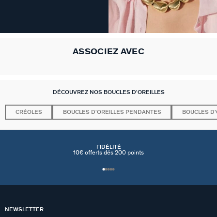
ASSOCIEZ AVEC
DÉCOUVREZ NOS BOUCLES D'OREILLES
CRÉOLES
BOUCLES D'OREILLES PENDANTES
BOUCLES D'
FIDÉLITÉ
10€ offerts dés 200 points
NEWSLETTER