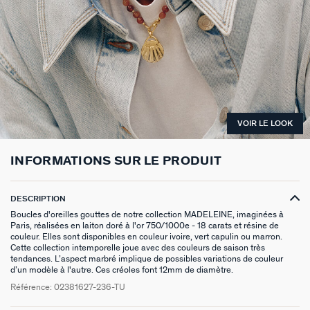
BOUCLES D'OREILLES PUCES
CHAINES
BRACELETS SOUPLES
BAGUES DORÉES
PIERRES NATURELLES
PIERCINGS EAR CUFF
CADEAUX À MOINS DE 30€
BROCHES
BELOVED
NOTRE GUIDE PERÇAGE
BOUCLES D'OREILLES À L'UNITÉ
SAUTOIRS
MANCHETTES
BAGUES ARGENTÉES
ZODIAQUE
PIERCING HÉLIX & TRAGUS
CADEAUX À MOINS DE 50€
FOULARDS
ARGENT SIGNATURE
MY AGATHA CLUB
BOUCLES D'OREILLES CLIPS
PENDENTIFS
BRACELETS À COMPOSER
CHEVALIÈRES
PAMPILLES CRÉOLES
PIERCINGS DORÉS
CADEAUX À MOINS DE 100€
CEINTURES
MADELEINE
NOUS REJOINDRE
SET DE 3
COLLIERS DORÉS
MONTRES
BOUCLES D'OREILLES COMPATIBLES
PIERCINGS ARGENTÉS
BIJOUX À COMPOSER
PORTE CLÉS
TALISMANS
NOUS CONTACTER
VOIR LE LOOK
BOUCLES D'OREILLES ARGENTÉES
COLLIERS ARGENTÉS
CHAÎNES DE CHEVILLE
BRACELETS COMPATIBLES
NOS LOOKS
BRELOQUES ZODIAQUES
SACRE COEUR
FAQ
INFORMATIONS SUR LE PRODUIT
BOUCLES D'OREILLES DORÉES
COLLIERS À COMPOSER
BRACELETS DORÉS
COLLIERS COMPATIBLES
CADEAUX EN ARGENT VÉRITABLE
ODÉON
DESCRIPTION
EARCUFFS
BRACELETS ARGENTÉS
NOS LOOKS
CADEAUX EN ACIER INOXYDABLE
CANDY
Boucles d'oreilles gouttes de notre collection MADELEINE, imaginées à
Paris, réalisées en laiton doré à l'or 750/1000e - 18 carats et résine de
couleur. Elles sont disponibles en couleur ivoire, vert capulin ou marron.
CRÉOLES À COMPOSER
CADEAUX PLAQUÉS À L'OR
VESTIAIRES
Cette collection intemporelle joue avec des couleurs de saison très
tendances. L’aspect marbré implique de possibles variations de couleur
d’un modèle à l'autre. Ces créoles font 12mm de diamètre.
SAINT HONORÉ
Référence:
02381627-236-TU
PALAIS ROYAL