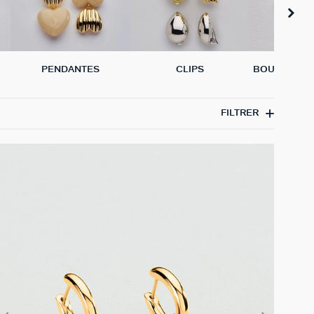
PENDANTES
CLIPS
BOUCLES D'
L'UN
FILTRER