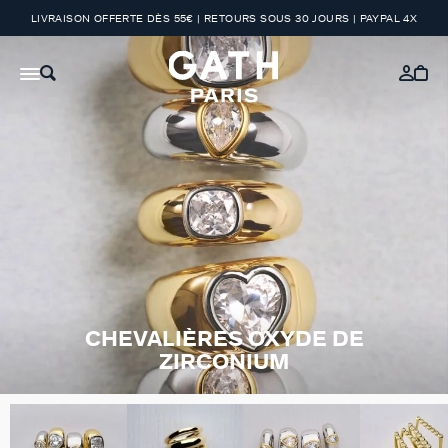
LIVRAISON OFFERTE DÈS 55€ | RETOURS SOUS 30 JOURS | PAYPAL 4X
CHEVALIÈRES OXYDE DE
ZIRCONIUM