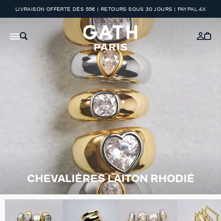
LIVRAISON OFFERTE DÈS 55€ | RETOURS SOUS 30 JOURS | PAYPAL 4X
CHEVALIÈRES LAITON RHODIÉ