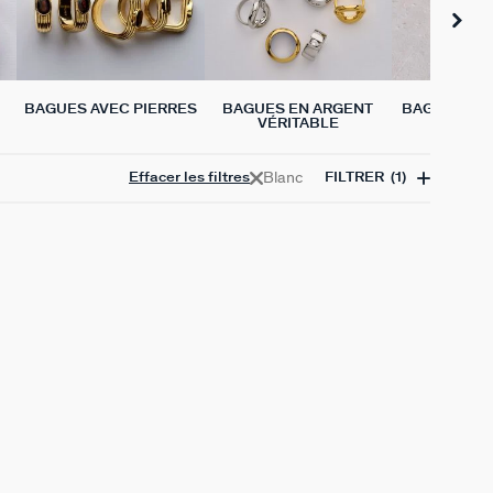
BAGUES AVEC PIERRES
BAGUES EN ARGENT
BAGUES CH
VÉRITABLE
Blanc
Effacer les filtres
FILTRER
(1)