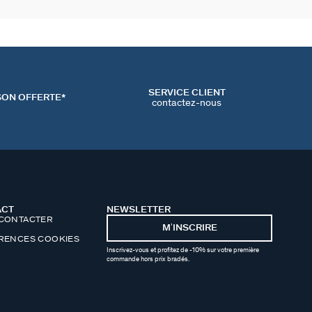
SERVICE CLIENT
SON OFFERTE*
contactez-nous
ACT
NEWSLETTER
CONTACTER
MʼINSCRIRE
RENCES COOKIES
Inscrivez-vous et profitez de -10% sur votre première
commande hors prix bradés.