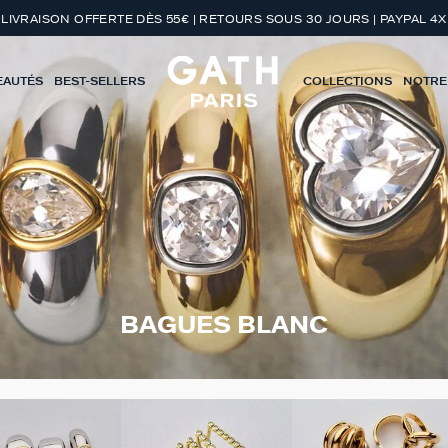
LIVRAISON OFFERTE DÈS 55€ | RETOURS SOUS 30 JOURS | PAYPAL 4X
EAUTÉS
BEST-SELLERS
COLLECTIONS
NOTRE
BAGUES BLANC