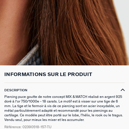
BOUCLES D'OREILLES PUCES
CHAINES
BRACELETS SOUPLES
BAGUES DORÉES
PIERRES NATURELLES
PIERCINGS EAR CUFF
CADEAUX À MOINS DE 30€
BROCHES
BELOVED
NOTRE GUIDE PERÇAGE
BOUCLES D'OREILLES À L'UNITÉ
SAUTOIRS
MANCHETTES
BAGUES ARGENTÉES
ZODIAQUE
PIERCING HÉLIX & TRAGUS
CADEAUX À MOINS DE 50€
FOULARDS
ARGENT SIGNATURE
MY AGATHA CLUB
BOUCLES D'OREILLES CLIPS
PENDENTIFS
BRACELETS À COMPOSER
CHEVALIÈRES
PAMPILLES CRÉOLES
PIERCINGS DORÉS
CADEAUX À MOINS DE 100€
CEINTURES
MADELEINE
NOUS REJOINDRE
SET DE 3
COLLIERS DORÉS
MONTRES
BOUCLES D'OREILLES COMPATIBLES
PIERCINGS ARGENTÉS
BIJOUX À COMPOSER
PORTE CLÉS
TALISMANS
NOUS CONTACTER
BOUCLES D'OREILLES ARGENTÉES
COLLIERS ARGENTÉS
CHAÎNES DE CHEVILLE
BRACELETS COMPATIBLES
NOS LOOKS
BRELOQUES ZODIAQUES
SACRE COEUR
FAQ
INFORMATIONS SUR LE PRODUIT
BOUCLES D'OREILLES DORÉES
COLLIERS À COMPOSER
BRACELETS DORÉS
COLLIERS COMPATIBLES
CADEAUX EN ARGENT VÉRITABLE
ODÉON
EARCUFFS
BRACELETS ARGENTÉS
NOS LOOKS
CADEAUX EN ACIER INOXYDABLE
CANDY
DESCRIPTION
Piercing puce goutte de notre concept MIX & MATCH réalisé en argent 925
CRÉOLES À COMPOSER
CADEAUX PLAQUÉS À L'OR
VESTIAIRES
doré à l'or 750/1000e - 18 carats. Le motif est à visser sur une tige de 6
mm. La tige et le fermoir à vis de ce piercing sont en acier inoxydable, un
métal particulièrement adapté et recommandé pour les piercings au
SAINT HONORÉ
cartilage. Ce modèle peut être porté sur le lobe, l'hélix, le rook ou le tragus.
Vendu seul, pour mieux les mixer et les accumuler.
PALAIS ROYAL
Référence:
02390518-157-TU