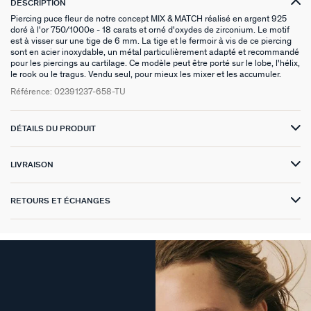
DESCRIPTION
Piercing puce fleur de notre concept MIX & MATCH réalisé en argent 925
VICTOIRE
doré à l'or 750/1000e - 18 carats et orné d'oxydes de zirconium. Le motif
est à visser sur une tige de 6 mm. La tige et le fermoir à vis de ce piercing
sont en acier inoxydable, un métal particulièrement adapté et recommandé
GÉNÉRATION AGATHA
pour les piercings au cartilage. Ce modèle peut être porté sur le lobe, l'hélix,
le rook ou le tragus. Vendu seul, pour mieux les mixer et les accumuler.
SUR LA PEAU
Référence:
02391237-658-TU
DÉTAILS DU PRODUIT
LIVRAISON
RETOURS ET ÉCHANGES