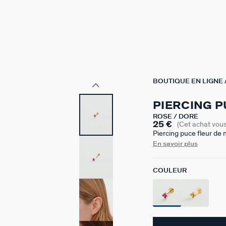
BOUTIQUE EN LIGNE
PIERCING P
ROSE / DORÉ
25 €
(Cet achat vou
Piercing puce fleur de
l'or 750/1000e - 18 car
En savoir plus
une tige de 6 mm. La tig
inoxydable, un métal p
COULEUR
au cartilage. Ce modèle 
Vendu seul, pour mieux 