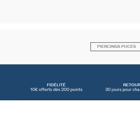
PIERCINGS PUCES
FIDÉLITÉ
RETOU
10€ offerts dés 200 points
30 jours pour cha
PIERCING PUCE FLEUR MIX & MATCH
Rose / Doré
25 €
TROUVER UNE BOUTIQUE
AGATHA