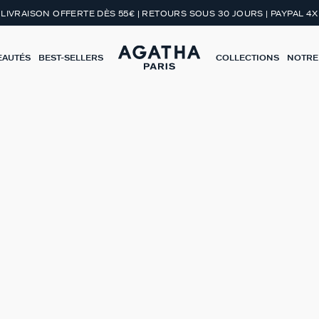
LIVRAISON OFFERTE DÈS 55€ | RETOURS SOUS 30 JOURS | PAYPAL 4X
EAUTÉS
BEST-SELLERS
COLLECTIONS
NOTRE