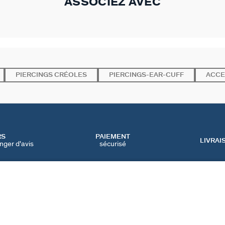
ASSOCIEZ AVEC
PIERCINGS CRÉOLES
PIERCINGS-EAR-CUFF
ACCE
RS
PAIEMENT
LIVRAI
nger d'avis
sécurisé
SERVICES
CATEGORIES
CONT