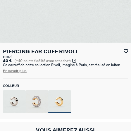
PIERCING EAR CUFF RIVOLI
DORÉ
40 €
(
+40
points fidélité avec cet achat)
Ce earcuff de notre collection Rivoli, imaginé à Paris, est réalisé en laiton
doré à l’or 750/1000e – 18 carats . Il est disponible en Doré, Argenté et Doré
En savoir plus
pavé.
COULEUR
VOUS AIMEREZ AUSSI