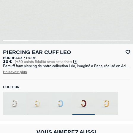
PIERCING EAR CUFF LEO
BORDEAUX / DORÉ
30 €
(
+30
points fidélité avec cet achat)
Earcuff faux piercing de notre collection Léo, imaginé à Paris, réalisé en Acier
Inoxydable. Il est disponible en Doré, Argenté, Bordeaux, Blanc et Bleu ciel.
En savoir plus
COULEUR
VOUS AIMEREZ AUSSI