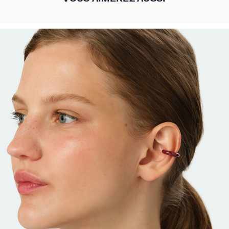
BOUCLES D'OREILLES
NOTRE HISTOIRE
ACCESSOIRES
COLLECTIONS
BRELOQUES
BRACELETS
PIERCINGS
COLLIERS
BAGUES
TOUTES LES BOUCLES D'OREILLES
TOUS LES COLLIERS
TOUS LES BRACELETS
TOUTES LES BAGUES
TOUTES LES BRELOQUES
TOUS LES PIERCINGS
TOUS LES ACCESSOIRES
CALYPSO
QUI SOMMES NOUS
CRÉOLES
COLLIERS MI-LONG
JONCS
BAGUES LARGES
COMPOSER MON BIJOU
PIERCINGS CRÉOLES
RALLONGES ET FERMOIRS
PANGEA
NOS BOUTIQUES
BOUCLES D'OREILLES PENDANTES
COLLIERS RAS DU COU
BRACELETS MAILLES
BAGUES FINES
MÉDAILLES
PIERCINGS PUCES
ACCESSOIRE CHEVEUX
RIVIERA
PARRAINER UN PROCHE
BOUCLES D'OREILLES PUCES
CHAINES
BRACELETS SOUPLES
BAGUES DORÉES
PIERRES NATURELLES
PIERCINGS EAR CUFF
BROCHES
BELOVED
NOTRE GUIDE PERÇAGE