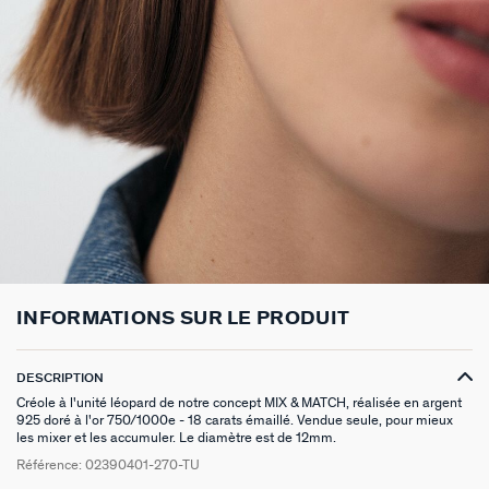
BOUCLES D'OREILLES À L'UNITÉ
SAUTOIRS
MANCHETTES
BAGUES ARGENTÉES
ZODIAQUE
SET DE 3
FOULARDS
ARGENT SIGNATURE
MY AGATHA CLUB
BOUCLES D'OREILLES CLIPS
PENDENTIFS
BRACELETS À COMPOSER
CHEVALIÈRES
PAMPILLES CRÉOLES
PIERCINGS DORÉS
CEINTURES
MADELEINE
NOUS REJOINDRE
SET DE 3
COLLIERS DORÉS
MONTRES
BOUCLES D'OREILLES COMPATIBLES
PIERCINGS ARGENTÉS
PORTE CLÉS
TALISMANS
NOUS CONTACTER
BOUCLES D'OREILLES ARGENTÉES
COLLIERS ARGENTÉS
CHAÎNES DE CHEVILLE
BRACELETS COMPATIBLES
NOS LOOKS
SACRE COEUR
FAQ
BOUCLES D'OREILLES DORÉES
COLLIERS À COMPOSER
BRACELETS DORÉS
COLLIERS COMPATIBLES
ODÉON
EARCUFFS
BRACELETS ARGENTÉS
NOS LOOKS
CANDY
INFORMATIONS SUR LE PRODUIT
CRÉOLES À COMPOSER
VESTIAIRES
SAINT HONORÉ
DESCRIPTION
Créole à l'unité léopard de notre concept MIX & MATCH, réalisée en argent
PALAIS ROYAL
925 doré à l'or 750/1000e - 18 carats émaillé. Vendue seule, pour mieux
les mixer et les accumuler. Le diamètre est de 12mm.
Référence:
02390401-270-TU
VICTOIRE