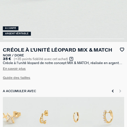
À L'UNITÉ
ARGENT VÉRITABLE
CRÉOLE À L'UNITÉ LÉOPARD MIX & MATCH
NOIR / DORÉ
35 €
(
+35
points fidélité avec cet achat)
Créole à l'unité léopard de notre concept MIX & MATCH, réalisée en argent
925 doré à l'or 750/1000e - 18 carats émaillé. Vendue seule, pour mieux les
En savoir plus
mixer et les accumuler. Le diamètre est de 12mm.
Guide des tailles
A ACCUMULER AVEC