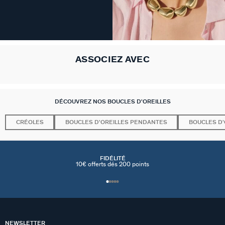
ASSOCIEZ AVEC
DÉCOUVREZ NOS BOUCLES D'OREILLES
CRÉOLES
BOUCLES D'OREILLES PENDANTES
BOUCLES D'
FIDÉLITÉ
10€ offerts dés 200 points
NEWSLETTER