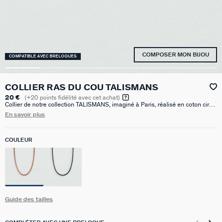
COMPOSER MON BIJOU
COMPATIBLE AVEC BRELOQUES
COLLIER RAS DU COU TALISMANS
20 €
(
+20
points fidélité avec cet achat)
Collier de notre collection TALISMANS, imaginé à Paris, réalisé en coton ciré.
Il est disponible en couleur noir ou marron. Personnalisez votre bijou et
En savoir plus
changez-le au gré de vos envies en ajoutant à votre base un ou plusieurs
pendentifs charms de notre collection Talismans. Ce bijou mesure 420 mm
auquel s’ajoute une rallonge de 50 mm
COULEUR
Guide des tailles