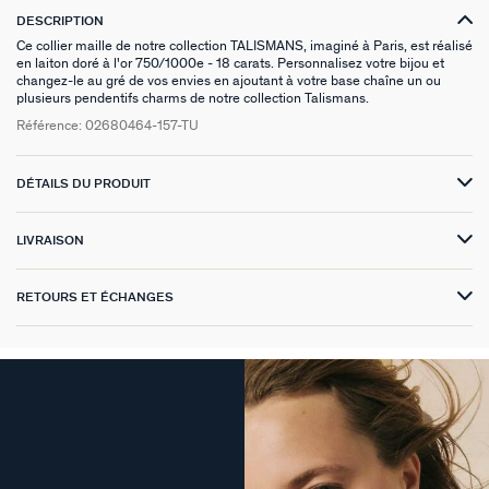
DESCRIPTION
VICTOIRE
Ce collier maille de notre collection TALISMANS, imaginé à Paris, est réalisé
en laiton doré à l'or 750/1000e - 18 carats. Personnalisez votre bijou et
changez-le au gré de vos envies en ajoutant à votre base chaîne un ou
GÉNÉRATION AGATHA
plusieurs pendentifs charms de notre collection Talismans.
Référence:
02680464-157-TU
SUR LA PEAU
DÉTAILS DU PRODUIT
LIVRAISON
RETOURS ET ÉCHANGES