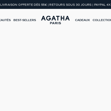
LIVRAISON OFFERTE DÈS 55€ | RETOURS SOUS 30 JOURS | PAYPAL 4X
EAUTÉS
BEST-SELLERS
CADEAUX
COLLECTIO