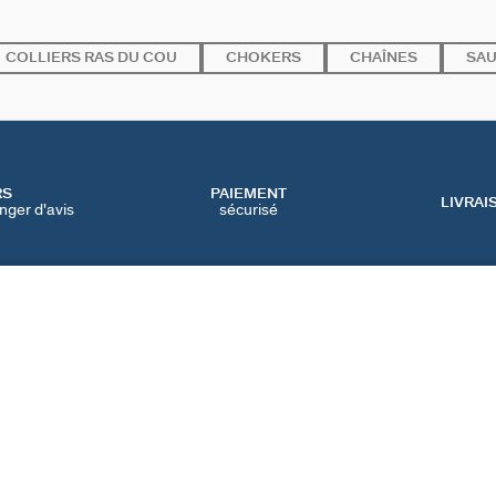
COLLIERS RAS DU COU
CHOKERS
CHAÎNES
SAU
RS
PAIEMENT
LIVRAI
nger d'avis
sécurisé
SERVICES
CATEGORIES
CONT
NOS SERVICES EN LIGNE
BIJOUX FÊTE DES MÈRES
NOUS 
NOS SERVICES EN
BIJOUX BLACK FRIDAY
FAQ
MAGASIN
BIJOUX SOLDES
PRÉFÉ
IQUE
NOTRE GUIDE PERÇAGE
NOTRE GUIDE
D'ENTRETIEN