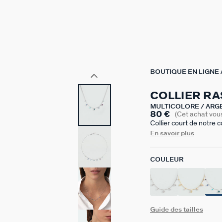
BOUTIQUE EN LIGNE
COLLIER RA
MULTICOLORE / ARG
80 €
(Cet achat vou
Collier court de notre 
avec des fleurs d'oxyde
En savoir plus
Il est disponible en cou
mesure 420 mm auquel 
COULEUR
Guide des tailles