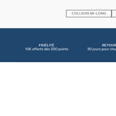
COLLIERS MI-LONG
FIDÉLITÉ
RETOU
10€ offerts dés 200 points
30 jours pour cha
COLLIER RAS DU COU BELOVED
Multicolore / Argenté
80 €
TROUVER UNE BOUTIQUE
AGATHA
NOTRE HISTOIRE
MY AGATHA CLUB
PARRAINER UN AMI
TROUVER UNE BOUT
NOUS REJOINDRE