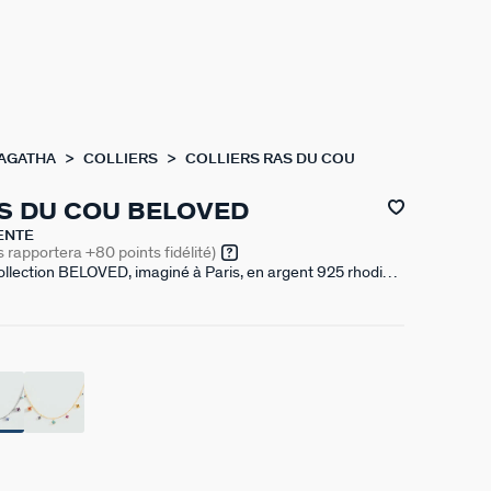
 AGATHA
COLLIERS
COLLIERS RAS DU COU
S DU COU BELOVED
ENTÉ
s rapportera
+80
points fidélité)
collection BELOVED, imaginé à Paris, en argent 925 rhodié,
s de zirconium en pampille et un fin graineti sur le pourtour.
leur crystal ou avec différentes teintes de bleu. Ce bijou
s’ajoute une rallonge de 50 mm