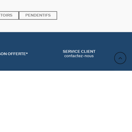
TOIRS
PENDENTIFS
SERVICE CLIENT
SON OFFERTE*
contactez-nous
AJOUTER AU PANIER
ACT
NEWSLETTER
CONTACTER
MʼINSCRIRE
RENCES COOKIES
Inscrivez-vous et profitez de -10% sur votre première
commande hors prix bradés.