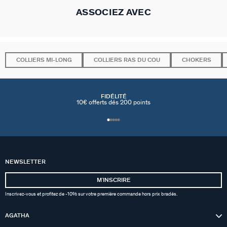
ASSOCIEZ AVEC
COLLIERS MI-LONG
COLLIERS RAS DU COU
CHOKERS
FIDÉLITÉ
10€ offerts dés 200 points
NEWSLETTER
MʼINSCRIRE
Inscrivez-vous et profitez de -10% sur votre première commande hors prix bradés.
AGATHA