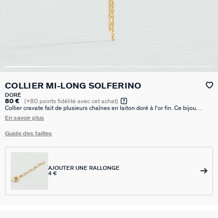
COLLIER MI-LONG SOLFERINO
DORÉ
80 €
(
+80
points fidélité avec cet achat)
Collier cravate fait de plusieurs chaînes en laiton doré à l'or fin. Ce bijou
mesure 380 mm auquel s’ajoute une rallonge de 50 mm
En savoir plus
Guide des tailles
AJOUTER UNE RALLONGE
4 €