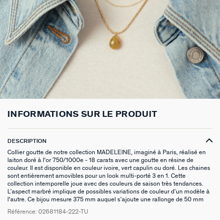
BOUCLES D'OREILLES PUCES
CHAINES
BRACELETS SOUPLES
BAGUES DORÉES
PIERRES NATURELLES
PIERCINGS EAR CUFF
CADEAUX À MOINS DE 30€
BROCHES
BELOVED
NOTRE GUIDE PERÇAGE
BOUCLES D'OREILLES À L'UNITÉ
SAUTOIRS
MANCHETTES
BAGUES ARGENTÉES
ZODIAQUE
PIERCING HÉLIX & TRAGUS
CADEAUX À MOINS DE 50€
FOULARDS
ARGENT SIGNATURE
MY AGATHA CLUB
BOUCLES D'OREILLES CLIPS
PENDENTIFS
BRACELETS À COMPOSER
CHEVALIÈRES
PAMPILLES CRÉOLES
PIERCINGS DORÉS
CADEAUX À MOINS DE 100€
CEINTURES
MADELEINE
NOUS REJOINDRE
SET DE 3
COLLIERS DORÉS
MONTRES
BOUCLES D'OREILLES COMPATIBLES
PIERCINGS ARGENTÉS
BIJOUX À COMPOSER
PORTE CLÉS
TALISMANS
NOUS CONTACTER
BOUCLES D'OREILLES ARGENTÉES
COLLIERS ARGENTÉS
CHAÎNES DE CHEVILLE
BRACELETS COMPATIBLES
NOS LOOKS
BRELOQUES ZODIAQUES
SACRE COEUR
FAQ
INFORMATIONS SUR LE PRODUIT
BOUCLES D'OREILLES DORÉES
COLLIERS À COMPOSER
BRACELETS DORÉS
COLLIERS COMPATIBLES
CADEAUX EN ARGENT VÉRITABLE
ODÉON
DESCRIPTION
EARCUFFS
BRACELETS ARGENTÉS
NOS LOOKS
CADEAUX EN ACIER INOXYDABLE
CANDY
Collier goutte de notre collection MADELEINE, imaginé à Paris, réalisé en
laiton doré à l'or 750/1000e - 18 carats avec une goutte en résine de
couleur. Il est disponible en couleur ivoire, vert capulin ou doré. Les chaines
CRÉOLES À COMPOSER
CADEAUX PLAQUÉS À L'OR
VESTIAIRES
sont entièrement amovibles pour un look multi-porté 3 en 1. Cette
collection intemporelle joue avec des couleurs de saison très tendances.
L’aspect marbré implique de possibles variations de couleur d’un modèle à
SAINT HONORÉ
l'autre. Ce bijou mesure 375 mm auquel s’ajoute une rallonge de 50 mm
Référence:
02681184-222-TU
PALAIS ROYAL