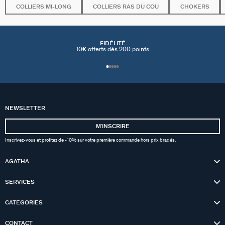
COLLIERS MI-LONG
COLLIERS RAS DU COU
CHOKERS
FIDÉLITÉ
10€ offerts dés 200 points
NEWSLETTER
MʼINSCRIRE
Inscrivez-vous et profitez de -10% sur votre première commande hors prix bradés.
AGATHA
SERVICES
CATEGORIES
CONTACT