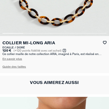
COLLIER MI-LONG ARIA
ECAILLE / DORÉ
120 €
(
+120
points fidélité avec cet achat)
Ce collier maille de notre collection ARIA, imaginé à Paris, est réalisé en
laiton doré à l'or 750/1000e - 18 carats, et résine. Ses mailles et sa couleur
En savoir plus
écaille lui donne un look moderne et élégant.
Guide des tailles
VOUS AIMEREZ AUSSI