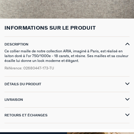
BOUCLES D'OREILLES À L'UNITÉ
SAUTOIRS
MANCHETTES
BAGUES ARGENTÉES
ZODIAQUE
SET DE 3
FOULARDS
ARGENT SIGNATURE
MY AGATHA CLUB
BOUCLES D'OREILLES CLIPS
PENDENTIFS
BRACELETS À COMPOSER
CHEVALIÈRES
PAMPILLES CRÉOLES
PIERCINGS DORÉS
CEINTURES
MADELEINE
NOUS REJOINDRE
INFORMATIONS SUR LE PRODUIT
SET DE 3
COLLIERS DORÉS
MONTRES
BOUCLES D'OREILLES COMPATIBLES
PIERCINGS ARGENTÉS
PORTE CLÉS
TALISMANS
NOUS CONTACTER
DESCRIPTION
BOUCLES D'OREILLES ARGENTÉES
COLLIERS ARGENTÉS
CHAÎNES DE CHEVILLE
BRACELETS COMPATIBLES
NOS LOOKS
SACRE COEUR
FAQ
Ce collier maille de notre collection ARIA, imaginé à Paris, est réalisé en
laiton doré à l'or 750/1000e - 18 carats, et résine. Ses mailles et sa couleur
écaille lui donne un look moderne et élégant.
BOUCLES D'OREILLES DORÉES
COLLIERS À COMPOSER
BRACELETS DORÉS
COLLIERS COMPATIBLES
ODÉON
Référence:
02680447-173-TU
EARCUFFS
BRACELETS ARGENTÉS
NOS LOOKS
CANDY
DÉTAILS DU PRODUIT
CRÉOLES À COMPOSER
VESTIAIRES
LIVRAISON
SAINT HONORÉ
PALAIS ROYAL
RETOURS ET ÉCHANGES
VICTOIRE