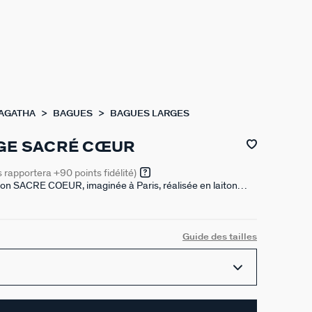
 AGATHA
BAGUES
BAGUES LARGES
GE SACRÉ CŒUR
s rapportera
+90
points fidélité)
ion SACRE COEUR, imaginée à Paris, réalisée en laiton
- 18 carats avec un coeur cabochon en résine rouge.
Guide des tailles