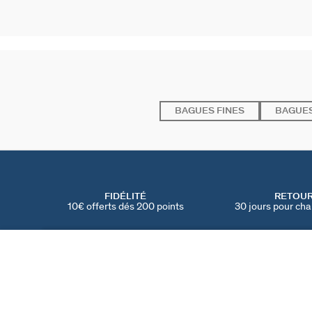
BAGUES FINES
BAGUES
FIDÉLITÉ
RETOU
10€ offerts dés 200 points
30 jours pour cha
BAGUE LARGE SACRÉ CŒUR
Rouge / Doré
90 €