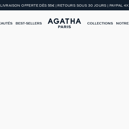
LIVRAISON OFFERTE DÈS 55€ | RETOURS SOUS 30 JOURS | PAYPAL 4X
EAUTÉS
BEST-SELLERS
COLLECTIONS
NOTRE