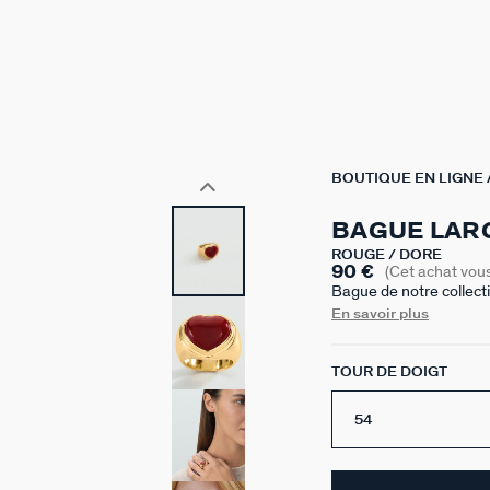
BOUTIQUE EN LIGNE
BAGUE LAR
ROUGE / DORÉ
90 €
(Cet achat vou
Bague de notre collect
doré à l'or 750/1000e 
En savoir plus
TOUR DE DOIGT
54