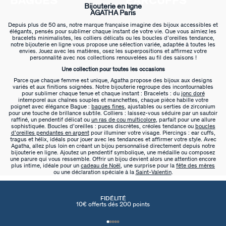
BAGUES
EARCUFFS
Bijouterie en ligne
AGATHA Paris
Depuis plus de 50 ans, notre marque française imagine des bijoux accessibles et
élégants, pensés pour sublimer chaque instant de votre vie. Que vous aimiez les
bracelets minimalistes, les colliers délicats ou les boucles d’oreilles tendance,
notre bijouterie en ligne vous propose une sélection variée, adaptée à toutes les
envies. Jouez avec les matières, osez les superpositions et affirmez votre
personnalité avec nos collections renouvelées au fil des saisons !
Une collection pour toutes les occasions
Parce que chaque femme est unique, Agatha propose des bijoux aux designs
variés et aux finitions soignées. Notre bijouterie regroupe des incontournables
pour sublimer chaque tenue et chaque instant : Bracelets : du
jonc doré
intemporel aux chaînes souples et manchettes, chaque pièce habille votre
poignet avec élégance Bague :
bagues fines
, ajustables ou serties de zirconium
pour une touche de brillance subtile. Colliers : laissez-vous séduire par un sautoir
raffiné, un pendentif délicat ou
un ras de cou multicolore
, parfait pour une allure
sophistiquée. Boucles d’oreilles : puces discrètes, créoles tendance ou
boucles
d’oreilles pendantes en argent
pour illuminer votre visage. Piercings : ear cuffs,
tragus et hélix, idéals pour jouer avec les tendances et affirmer votre style. Avec
Agatha, allez plus loin en créant un bijou personnalisé directement depuis notre
bijouterie en ligne. Ajoutez un pendentif symbolique, une médaille ou composez
une parure qui vous ressemble. Offrir un bijou devient alors une attention encore
plus intime, idéale pour un
cadeau de Noël
, une surprise pour la
fête des mères
ou une déclaration spéciale à la
Saint-Valentin
.
FIDÉLITÉ
10€ offerts dés 200 points