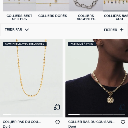
COLLIERS BEST
COLLIERS DORÉS
COLLIERS
COLLIERS RA
SELLERS
ARGENTÉS
COU
TRIER PAR
FILTRER
COMPATIBLE AVEC BRELOQUES
FABRIQUÉ À PARIS
COLLIER RAS DU COU
COLLIER RAS DU COU SAINT
CHAÎNE BOULE
HONORE
Doré
Doré