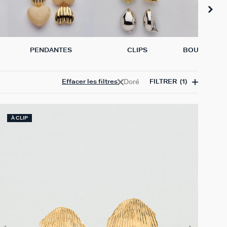
PENDANTES
CLIPS
BOUCLES D'
L'UN
Doré
Effacer les filtres
FILTRER
(1)
À CLIP