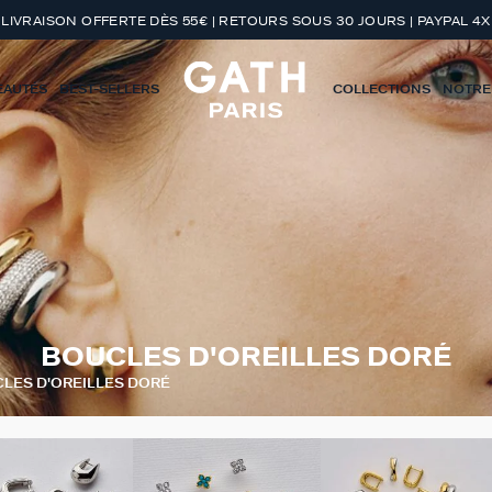
LIVRAISON OFFERTE DÈS 55€ | RETOURS SOUS 30 JOURS | PAYPAL 4X
EAUTÉS
BEST-SELLERS
COLLECTIONS
NOTRE
BOUCLES D'OREILLES DORÉ
LES D'OREILLES DORÉ