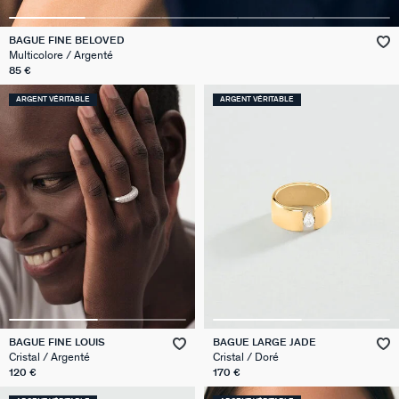
GÉNÉRATION AGATHA
BAGUE FINE BELOVED
Multicolore / Argenté
SUR LA PEAU
85 €
ARGENT VÉRITABLE
ARGENT VÉRITABLE
BAGUE FINE LOUIS
BAGUE LARGE JADE
Cristal / Argenté
Cristal / Doré
120 €
170 €