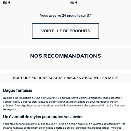
50 €
40 €
Vous avez vu 24 produits sur 37
VOIR PLUS DE PRODUITS
NOS RECOMMANDATIONS
BOUTIQUE EN LIGNE AGATHA
BAGUES
BAGUES FANTAISIE
Bague fantaisie
Quoi de plus irrésistible qu’une
bague fantaisie
pour habiller vos mains d’élégance et de caractère ?
Véritable bijou d’expression, la bague se porte pour soi, pour séduire ou pour marquer un instant
précieux. Avec Agatha, chaque modèle est une invitation à révéler votre personnalité… et à attirer tous
les regards.
Un éventail de styles pour toutes vos envies
Vous êtes plutôt minimaliste ou audacieuse ? Férue de design épuré ou de volumes sculpturaux ? Nos
bagues fantaisie
se déclinent en une riche palette de styles : anneaux fins, bagues larges, modèles