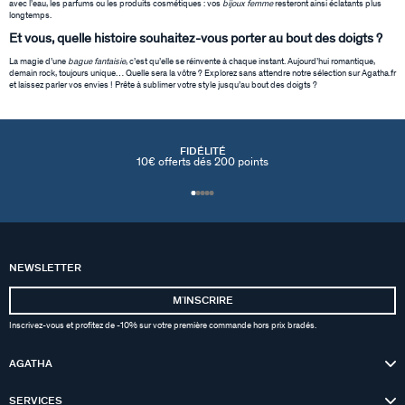
avec l’eau, les parfums ou les produits cosmétiques : vos
bijoux femme
resteront ainsi éclatants plus
longtemps.
Et vous, quelle histoire souhaitez-vous porter au bout des doigts ?
La magie d’une
bague fantaisie
, c’est qu’elle se réinvente à chaque instant. Aujourd’hui romantique,
demain rock, toujours unique… Quelle sera la vôtre ? Explorez sans attendre notre sélection sur Agatha.fr
et laissez parler vos envies ! Prête à sublimer votre style jusqu’au bout des doigts ?
FIDÉLITÉ
10€ offerts dés 200 points
NEWSLETTER
MʼINSCRIRE
Inscrivez-vous et profitez de -10% sur votre première commande hors prix bradés.
AGATHA
SERVICES