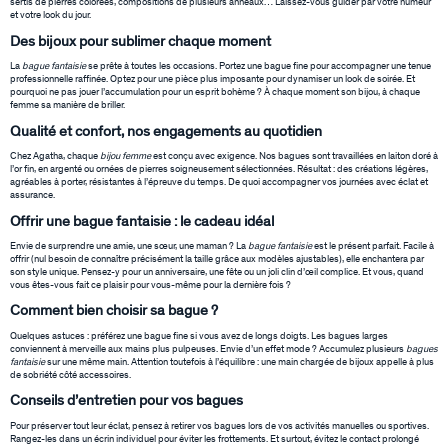
sertis de pierres colorées, compositions de plusieurs anneaux… Laissez-vous guider par votre humeur
et votre look du jour.
Des bijoux pour sublimer chaque moment
La
bague fantaisie
se prête à toutes les occasions. Portez une bague fine pour accompagner une tenue
professionnelle raffinée. Optez pour une pièce plus imposante pour dynamiser un look de soirée. Et
pourquoi ne pas jouer l’accumulation pour un esprit bohème ? À chaque moment son bijou, à chaque
femme sa manière de briller.
Qualité et confort, nos engagements au quotidien
Chez Agatha, chaque
bijou femme
est conçu avec exigence. Nos bagues sont travaillées en laiton doré à
l’or fin, en argenté ou ornées de pierres soigneusement sélectionnées. Résultat : des créations légères,
agréables à porter, résistantes à l’épreuve du temps. De quoi accompagner vos journées avec éclat et
assurance.
Offrir une bague fantaisie : le cadeau idéal
Envie de surprendre une amie, une sœur, une maman ? La
bague fantaisie
est le présent parfait. Facile à
offrir (nul besoin de connaître précisément la taille grâce aux modèles ajustables), elle enchantera par
son style unique. Pensez-y pour un anniversaire, une fête ou un joli clin d’œil complice. Et vous, quand
vous êtes-vous fait ce plaisir pour vous-même pour la dernière fois ?
Comment bien choisir sa bague ?
Quelques astuces : préférez une bague fine si vous avez de longs doigts. Les bagues larges
conviennent à merveille aux mains plus pulpeuses. Envie d’un effet mode ? Accumulez plusieurs
bagues
fantaisie
sur une même main. Attention toutefois à l’équilibre : une main chargée de bijoux appelle à plus
de sobriété côté accessoires.
Conseils d’entretien pour vos bagues
Pour préserver tout leur éclat, pensez à retirer vos bagues lors de vos activités manuelles ou sportives.
Rangez-les dans un écrin individuel pour éviter les frottements. Et surtout, évitez le contact prolongé