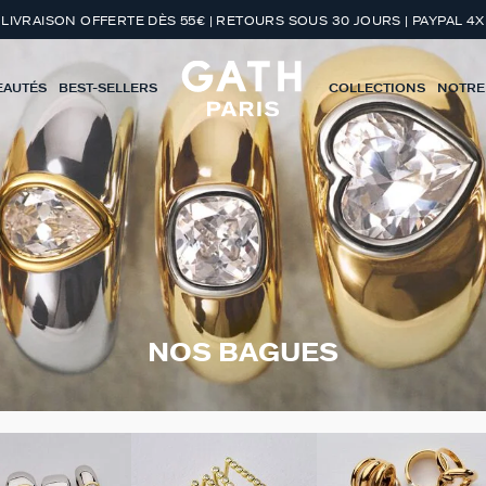
LIVRAISON OFFERTE DÈS 55€ | RETOURS SOUS 30 JOURS | PAYPAL 4X
EAUTÉS
BEST-SELLERS
COLLECTIONS
NOTRE
NOS BAGUES