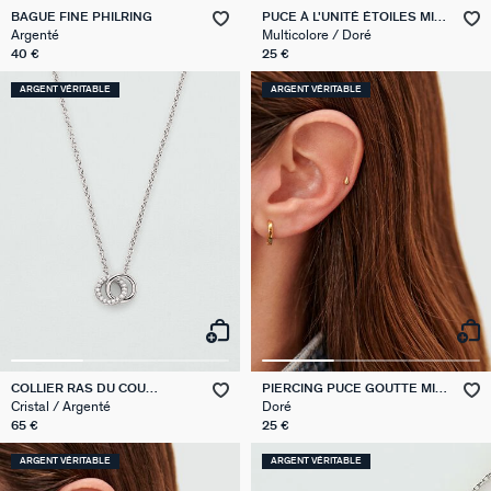
BAGUE FINE PHILRING
PUCE À L'UNITÉ ÉTOILES MIX
& MATCH
Argenté
Multicolore / Doré
40 €
25 €
ARGENT VÉRITABLE
ARGENT VÉRITABLE
COLLIER RAS DU COU
PIERCING PUCE GOUTTE MIX
RONDOU
& MATCH
Cristal / Argenté
Doré
65 €
25 €
ARGENT VÉRITABLE
ARGENT VÉRITABLE