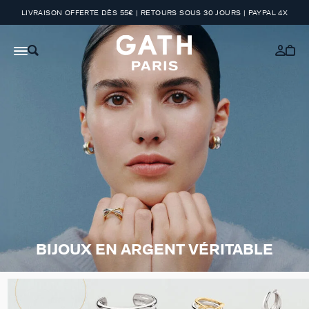
LIVRAISON OFFERTE DÈS 55€ | RETOURS SOUS 30 JOURS | PAYPAL 4X
BIJOUX EN ARGENT VÉRITABLE