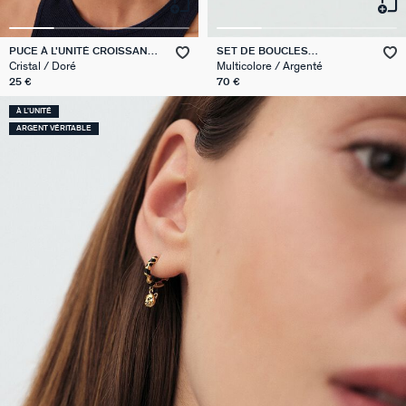
PUCE À L'UNITÉ CROISSANT
SET DE BOUCLES
MIX & MATCH
D'OREILLES BELOVED MIX &
Cristal / Doré
Multicolore / Argenté
MATCH
25 €
70 €
À L'UNITÉ
ARGENT VÉRITABLE