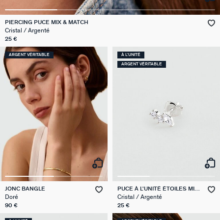
VICTOIRE
PIERCING PUCE MIX & MATCH
Cristal / Argenté
GÉNÉRATION AGATHA
25 €
ARGENT VÉRITABLE
À L'UNITÉ
SUR LA PEAU
ARGENT VÉRITABLE
JONC BANGLE
PUCE À L'UNITÉ ÉTOILES MIX
& MATCH
Doré
Cristal / Argenté
90 €
25 €