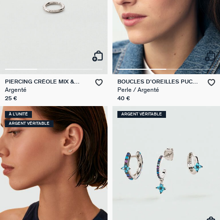
PIERCING CRÉOLE MIX &
BOUCLES D'OREILLES PUCES
MATCH
PERLYS
Argenté
Perle / Argenté
25 €
40 €
À L'UNITÉ
ARGENT VÉRITABLE
ARGENT VÉRITABLE