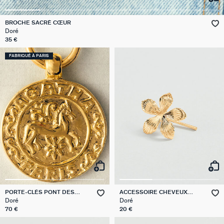
VICTOIRE
BROCHE SACRÉ CŒUR
Doré
GÉNÉRATION AGATHA
35 €
FABRIQUÉ À PARIS
SUR LA PEAU
PORTE-CLÉS PONT DES
ACCESSOIRE CHEVEUX
ARTS
ACCESSOIRES
Doré
Doré
70 €
20 €