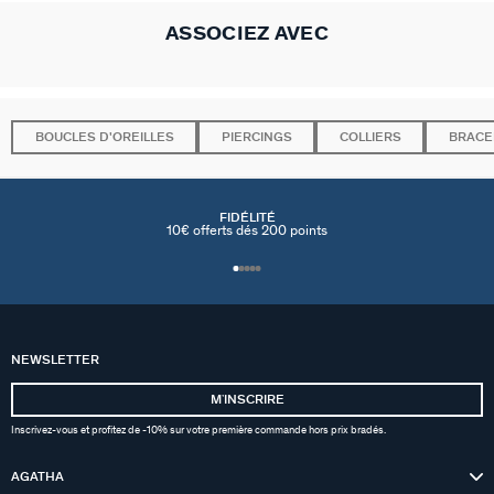
ASSOCIEZ AVEC
BOUCLES D'OREILLES
PIERCINGS
COLLIERS
BRACE
FIDÉLITÉ
10€ offerts dés 200 points
NEWSLETTER
MʼINSCRIRE
Inscrivez-vous et profitez de -10% sur votre première commande hors prix bradés.
AGATHA