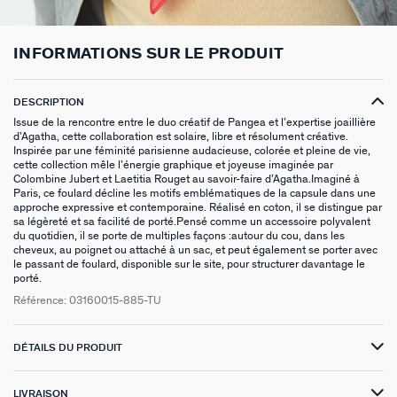
BOUCLES D'OREILLES PUCES
CHAINES
BRACELETS SOUPLES
BAGUES DORÉES
PIERRES NATURELLES
PIERCINGS EAR CUFF
CADEAUX À MOINS DE 30€
BROCHES
BELOVED
NOTRE GUIDE PERÇAGE
INFORMATIONS SUR LE PRODUIT
BOUCLES D'OREILLES À L'UNITÉ
SAUTOIRS
MANCHETTES
BAGUES ARGENTÉES
ZODIAQUE
PIERCING HÉLIX & TRAGUS
CADEAUX À MOINS DE 50€
FOULARDS
ARGENT SIGNATURE
MY AGATHA CLUB
DESCRIPTION
BOUCLES D'OREILLES CLIPS
PENDENTIFS
BRACELETS À COMPOSER
CHEVALIÈRES
PAMPILLES CRÉOLES
PIERCINGS DORÉS
CADEAUX À MOINS DE 100€
CEINTURES
MADELEINE
NOUS REJOINDRE
Issue de la rencontre entre le duo créatif de Pangea et l’expertise joaillière
d’Agatha, cette collaboration est solaire, libre et résolument créative.
Inspirée par une féminité parisienne audacieuse, colorée et pleine de vie,
SET DE 3
COLLIERS DORÉS
MONTRES
BOUCLES D'OREILLES COMPATIBLES
PIERCINGS ARGENTÉS
BIJOUX À COMPOSER
PORTE CLÉS
TALISMANS
NOUS CONTACTER
cette collection mêle l’énergie graphique et joyeuse imaginée par
Colombine Jubert et Laetitia Rouget au savoir-faire d’Agatha.Imaginé à
BOUCLES D'OREILLES ARGENTÉES
COLLIERS ARGENTÉS
CHAÎNES DE CHEVILLE
BRACELETS COMPATIBLES
NOS LOOKS
BRELOQUES ZODIAQUES
SACRE COEUR
FAQ
Paris, ce foulard décline les motifs emblématiques de la capsule dans une
approche expressive et contemporaine. Réalisé en coton, il se distingue par
sa légèreté et sa facilité de porté.Pensé comme un accessoire polyvalent
BOUCLES D'OREILLES DORÉES
COLLIERS À COMPOSER
BRACELETS DORÉS
COLLIERS COMPATIBLES
CADEAUX EN ARGENT VÉRITABLE
ODÉON
du quotidien, il se porte de multiples façons :autour du cou, dans les
cheveux, au poignet ou attaché à un sac, et peut également se porter avec
le passant de foulard, disponible sur le site, pour structurer davantage le
EARCUFFS
BRACELETS ARGENTÉS
NOS LOOKS
CADEAUX EN ACIER INOXYDABLE
CANDY
porté.
Référence:
03160015-885-TU
CRÉOLES À COMPOSER
CADEAUX PLAQUÉS À L'OR
VESTIAIRES
SAINT HONORÉ
DÉTAILS DU PRODUIT
PALAIS ROYAL
LIVRAISON