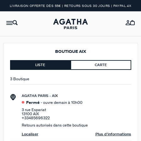
LIVRAISON OFFERTE DÈS 55€ | RETOURS SOUS 30 JOURS | PAYPAL 4X
BOUTIQUE AIX
LISTE
CARTE
3 Boutique
AGATHA PARIS - AIX
Fermé
- ouvre demain à 10h00
3 rue Espariat
13100 AIX
+33485696322
Retours autorisés dans cette boutique
Localiser
Plus d’informations