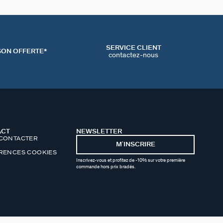
SERVICE CLIENT
SON OFFERTE*
contactez-nous
ACT
NEWSLETTER
CONTACTER
MʼINSCRIRE
RENCES COOKIES
Inscrivez-vous et profitez de -10% sur votre première
commande hors prix bradés.