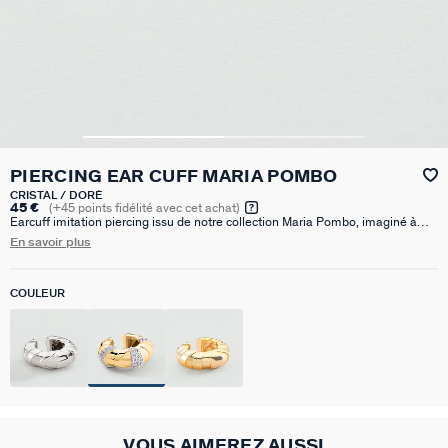
PIERCING EAR CUFF MARIA POMBO
CRISTAL / DORÉ
45 €
(
+45
points fidélité avec cet achat)
Earcuff imitation piercing issu de notre collection Maria Pombo, imaginé à
Paris et réalisé en laiton doré à l’or 750/1000e – 18 carats. Il est disponible
En savoir plus
en doré, argenté et doré pavé.
COULEUR
VOUS AIMEREZ AUSSI