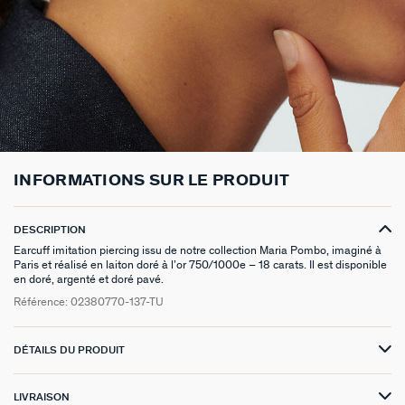
BOUCLES D'OREILLES À L'UNITÉ
SAUTOIRS
MANCHETTES
BAGUES ARGENTÉES
ZODIAQUE
PIERCING HÉLIX & TRAGUS
FOULARDS
ARGENT SIGNATURE
MY AGATHA CLUB
BOUCLES D'OREILLES CLIPS
PENDENTIFS
BRACELETS À COMPOSER
CHEVALIÈRES
PAMPILLES CRÉOLES
PIERCINGS DORÉS
CEINTURES
MADELEINE
NOUS REJOINDRE
SET DE 3
COLLIERS DORÉS
MONTRES
BOUCLES D'OREILLES COMPATIBLES
PIERCINGS ARGENTÉS
PORTE CLÉS
TALISMANS
NOUS CONTACTER
BOUCLES D'OREILLES ARGENTÉES
COLLIERS ARGENTÉS
CHAÎNES DE CHEVILLE
BRACELETS COMPATIBLES
NOS LOOKS
SACRE COEUR
FAQ
INFORMATIONS SUR LE PRODUIT
BOUCLES D'OREILLES DORÉES
COLLIERS À COMPOSER
BRACELETS DORÉS
COLLIERS COMPATIBLES
ODÉON
EARCUFFS
BRACELETS ARGENTÉS
NOS LOOKS
CANDY
DESCRIPTION
Earcuff imitation piercing issu de notre collection Maria Pombo, imaginé à
Paris et réalisé en laiton doré à l’or 750/1000e – 18 carats. Il est disponible
CRÉOLES À COMPOSER
VESTIAIRES
en doré, argenté et doré pavé.
Référence:
02380770-137-TU
SAINT HONORÉ
PALAIS ROYAL
DÉTAILS DU PRODUIT
VICTOIRE
LIVRAISON