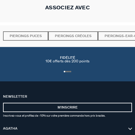
ASSOCIEZ AVEC
PIERCINGS PUCES
PIERCINGS CRÉOLES
PIERCINGS-EAR-
FIDÉLITÉ
10€ offerts dés 200 points
NEWSLETTER
MʼINSCRIRE
Inscrivez-vous et profitez de -10% sur votre première commande hors prix bradés.
AGATHA