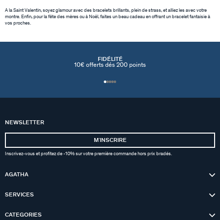
A la Saint Valentin, soyez glamour avec des bracelets brillants, plein de strass, et alliez les avec votre
montre. Enfin, pour la fête des mères ou à Noël, faites un beau cadeau en offrant un bracelet fantaisie à
vos proches.
FIDÉLITÉ
10€ offerts dés 200 points
NEWSLETTER
MʼINSCRIRE
Inscrivez-vous et profitez de -10% sur votre première commande hors prix bradés.
AGATHA
SERVICES
CATEGORIES