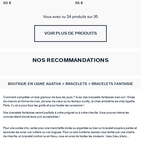
50 €
55 €
Vous avez vu 24 produits sur 35
VOIR PLUS DE PRODUITS
NOS RECOMMANDATIONS
BOUTIQUE EN LIGNE AGATHA
BRACELETS
BRACELETS FANTAISIE
Comment compléter un look glamour de tous les jours ? Avec des bracelets fantaisies bien sûr ! Ornés
de charms en forme de croix, de lune, de cœur ou du fameux scotty, le chien emblème de chez Agatha
Paris, il y en a pour tous les goûts et pour toutes les occasions !
Nos bracelets fantaisies seront parfaits à votre poignet ou à votre cheville. Vous pouvez même les
cumuler étant donné leurs prix accessibles !
Pour une soirée chic, optez pour une manchette dorée ou argentée ou bien un bracelet souple à perles et
associez-les avec vos colliers ou vos bagues. Pour un look bohème, laissez vous tenter par une chaîne
de cheville, un bracelet cordon ou en tissu, vous en avez de toutes les couleurs : rose, bleu, blanc...