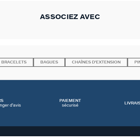
ASSOCIEZ AVEC
BRACELETS
BAGUES
CHAÎNES D'EXTENSION
PI
RS
PAIEMENT
LIVRAI
nger d'avis
sécurisé