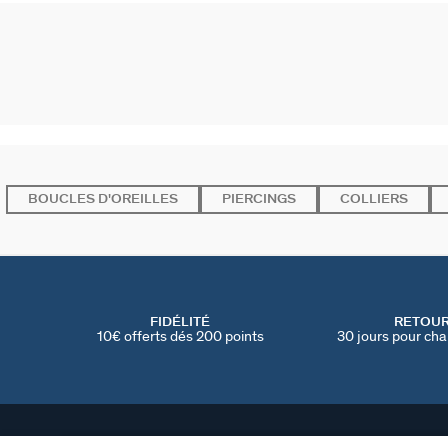
BOUCLES D'OREILLES
PIERCINGS
COLLIERS
FIDÉLITÉ
RETOU
10€ offerts dés 200 points
30 jours pour cha