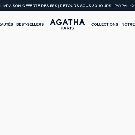
LIVRAISON OFFERTE DÈS 55€ | RETOURS SOUS 30 JOURS | PAYPAL 4X
EAUTÉS
BEST-SELLERS
COLLECTIONS
NOTRE