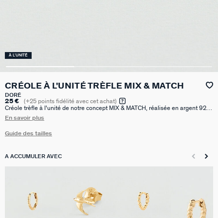
À L'UNITÉ
CRÉOLE À L'UNITÉ TRÈFLE MIX & MATCH
DORÉ
25 €
(
+25
points fidélité avec cet achat)
Créole trèfle à l'unité de notre concept MIX & MATCH, réalisée en argent 925
doré à l'or 750/1000e - 18 carats. Vendue seule, pour mieux les mixer et les
En savoir plus
accumuler. Cette créole a un diamètre de 8mm.
Guide des tailles
A ACCUMULER AVEC