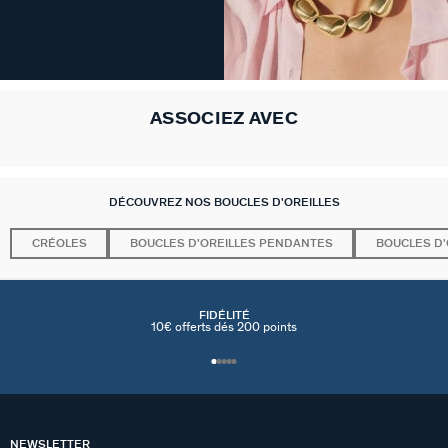
ASSOCIEZ AVEC
DÉCOUVREZ NOS BOUCLES D'OREILLES
CRÉOLES
BOUCLES D'OREILLES PENDANTES
BOUCLES D'
FIDÉLITÉ
10€ offerts dés 200 points
NEWSLETTER