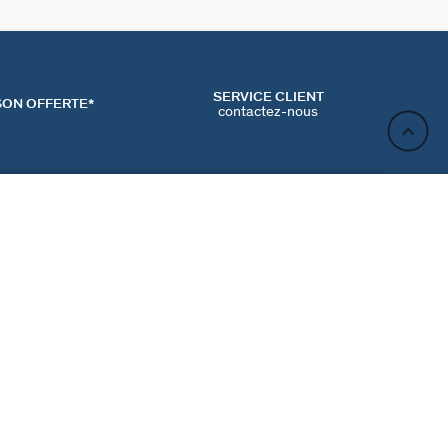
SERVICE CLIENT
SON OFFERTE*
contactez-nous
AJOUTER AU PANIER
ACT
NEWSLETTER
CONTACTER
MʼINSCRIRE
RENCES COOKIES
Inscrivez-vous et profitez de -10% sur votre première
commande hors prix bradés.