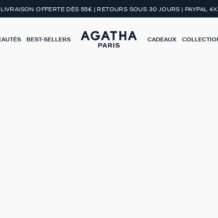
LIVRAISON OFFERTE DÈS 55€ | RETOURS SOUS 30 JOURS | PAYPAL 4X
EAUTÉS
BEST-SELLERS
CADEAUX
COLLECTIO