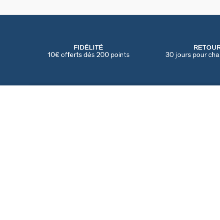
FIDÉLITÉ
RETOU
10€ offerts dés 200 points
30 jours pour cha
CRÉOLES MONTMARTRE
Cristal / Doré
90 €
TROUVER UNE BOUTIQUE
AGATHA
NOTRE HISTOIRE
MY AGATHA CLUB
PARRAINER UN AMI
TROUVER UNE BOUT
NOUS REJOINDRE