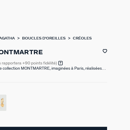
 AGATHA
BOUCLES D'OREILLES
CRÉOLES
MONTMARTRE
s rapportera
+90
points fidélité)
re collection MONTMARTRE, imaginées à Paris, réalisées
or 750/1000e - 18 carats. Elles sont disponibles en version
ydes de zirconium. Un cœur réinterprété aux formes
raphiques, offrant un double porté grâce à son pendentif
ètres.