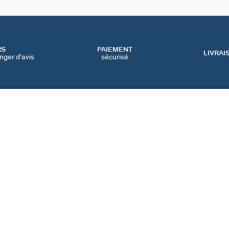
RS
PAIEMENT
LIVRAI
nger d'avis
sécurisé
SERVICES
CATEGORIES
CONT
NOS SERVICES EN LIGNE
BIJOUX FÊTE DES MÈRES
NOUS 
NOS SERVICES EN
BIJOUX BLACK FRIDAY
FAQ
MAGASIN
BIJOUX SOLDES
PRÉFÉ
IQUE
NOTRE GUIDE PERÇAGE
NOTRE GUIDE
D'ENTRETIEN