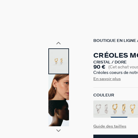
BOUTIQUE EN LIGNE
CRÉOLES 
CRISTAL / DORÉ
90 €
(Cet achat vou
Créoles coeurs de not
en argent 925 doré à l'
En savoir plus
doré ou doré pavé d'ox
organiques et lignes g
COULEUR
amovible. 9mm de diam
Guide des tailles